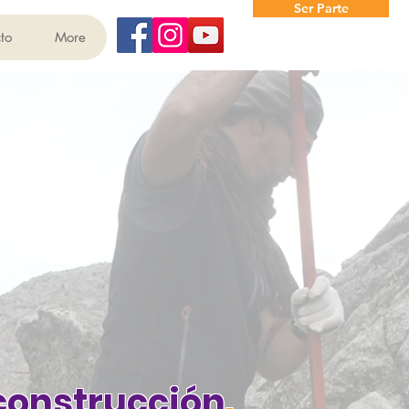
Ser Parte
to
More
 construcción
.