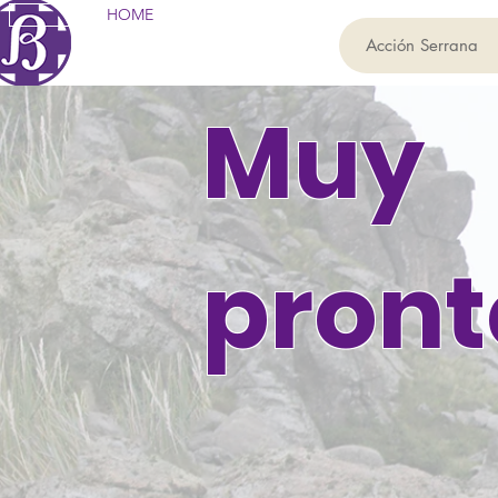
HOME
Acción Serrana
Muy
pront